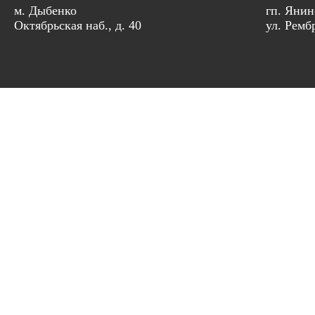
м. Дыбенко
гп. Янин
Октябрьская наб., д. 40
ул. Рембр