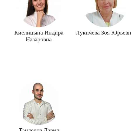
Кислицына Индира
Лукичева Зоя Юрьев
Назаровна
Танделов Давид