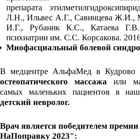
препарата
этилметилгидроксипири
Л.Н., Ильвес А.Г., Савинцева Ж.И.,
И.Г., Рубаник К.С., Катаева Г.
психиатрии им. C.C. Корсакова.
2016
Миофасциальный болевой синдр
В медцентре АльфаМед в Кудрово
остеопатического массажа
или ман
самых маленьких пациентов в наш
детский невролог
.
Врач является победителем премии
НаПоправку 2023":