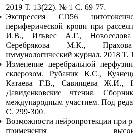
2019
Т. 13(22). № 1 С. 69-77.
Экспрессия CD56 цитотоксиче
периферической крови при рассея
И.В., Ильвес А.Г., Новоселов
Серебрякова М.К., Пра
иммунологический журнал. 2018 Т. 1
Изменение церебральной перфузи
склерозом. Рубаник К.С., Кузне
Катаева Г.В., Савинцева Ж.И., 
Давиденковские чтения. Сборн
международным участием. Под редак
С. 299-300.
Возможности нейропротекции при ра
применения в