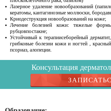
плоскоклеточного рака, базилом)
Лазерное удаление новообразований (папил
кератомы, кантагинозные моллюски, бородав
Криодеструкция новообразований на коже;
Лечение болезней кожи: тяжелые формы
рубцовпостакне;
Устойчивый к терапиисеборейный дерматит, 
грибковые болезни кожи и ногтей , красны
псориаз, алопеции.
Консультация дерматоло
ЗАПИСАТЬ
Образование: