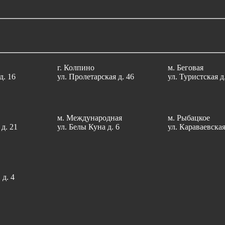
г. Колпино
м. Беговая
д. 16
ул. Пролетарская д. 46
ул. Туристcкая д
м. Международная
м. Рыбацкое
д. 21
ул. Белы Куна д. 6
ул. Караваевская
 д. 4