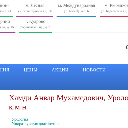
чино
м. Лесная
м. Международная
м. Рыбацко
ая д. 21
ул. Белоостровская д. 10
ул. Белы Куна д. 6
ул. Караваевская д.
урино
г. Кудрово
 ал., д. 16
Европейский пр., д. 8
НИЯ
ЦЕНЫ
АКЦИИ
НОВОСТИ
Хамди Анвар Мухамедович, Уролог
к.м.н
Урология
Ультразвуковая диагностика