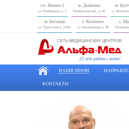
гп. Янино-1
м. Дыбенко
м. Куп
ул. Рембрандта, д. 4
Октябрьская наб., д. 40
ул. Купчинск
м. Беговая
г. Колпино
г. М
ул. Туристcкая д. 24/42
ул. Пролетарская д. 46
Охтинская
25 лет рядом с вами!
НАШИ ВРАЧИ
НАПРАВЛЕ
КОНТАКТЫ