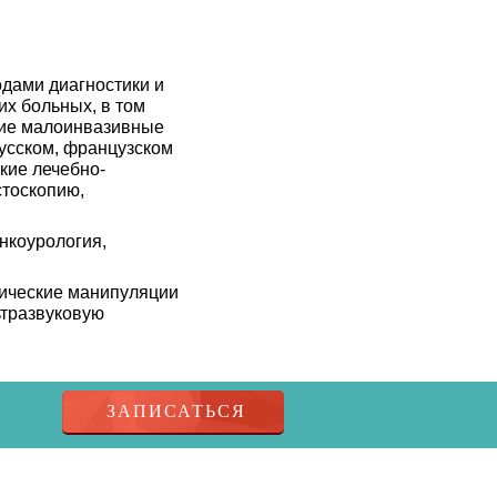
дами диагностики и
их больных, в том
кие малоинвазивные
русском, французском
кие лечебно-
стоскопию,
нкоурология,
тические манипуляции
ьтразвуковую
ЗАПИСАТЬСЯ