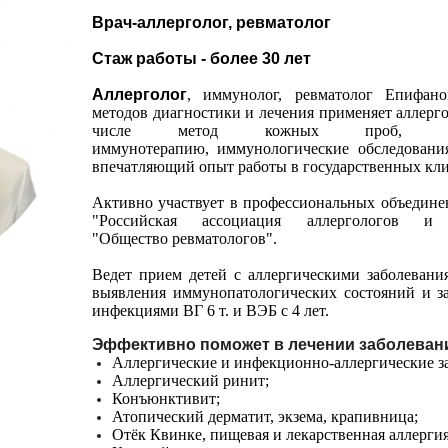
Врач-аллерголог, ревматолог
Стаж работы - более 30 лет
Аллерголог
, иммунолог, ревматолог Епифан
методов диагностики и лечения применяет аллерго
числе метод кожных проб, алле
иммунотерапию, иммунологические обследования
впечатляющий опыт работы в государственных кл
Активно участвует в профессиональных объединен
"Российская ассоциация аллергологов
"Общество ревматологов".
Ведет прием детей с аллергическими заболевани
выявления иммунопатологических состояний и з
инфекциями ВГ 6 т. и ВЭБ с 4 лет.
Эффективно поможет в лечении заболеван
Аллергические и инфекционно-аллергические з
Аллергический ринит;
Конъюнктивит;
Атопический дерматит, экзема, крапивница;
Отёк Квинке, пищевая и лекарственная аллергия