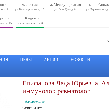
чино
м. Лесная
м. Международная
м. Рыбацко
ая д. 21
ул. Белоостровская д. 10
ул. Белы Куна д. 6
ул. Караваевская д.
урино
г. Кудрово
 ал., д. 16
Европейский пр., д. 8
НИЯ
ЦЕНЫ
АКЦИИ
НОВОСТИ
Епифанова Лада Юрьевна, Ал
иммунолог, ревматолог
Аллергология
Стаж:
31 лет