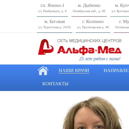
гп. Янино-1
м. Дыбенко
м. Куп
ул. Рембрандта, д. 4
Октябрьская наб., д. 40
ул. Купчинск
м. Беговая
г. Колпино
г. М
ул. Туристcкая д. 24/42
ул. Пролетарская д. 46
Охтинская
25 лет рядом с вами!
НАШИ ВРАЧИ
НАПРАВЛЕ
КОНТАКТЫ