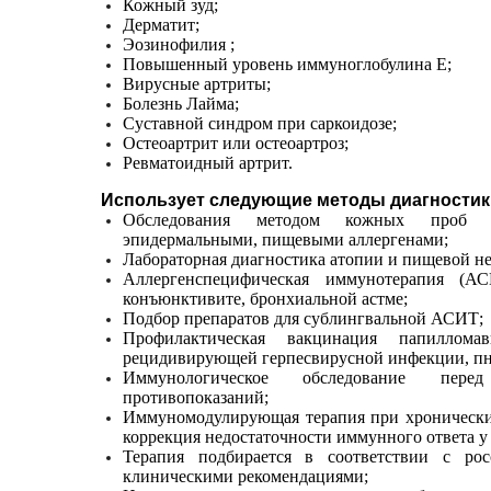
Кожный зуд;
Дерматит;
Эозинофилия ;
Повышенный уровень иммуноглобулина Е;
Вирусные артриты;
Болезнь Лайма;
Суставной синдром при саркоидозе;
Остеоартрит или остеоартроз;
Ревматоидный артрит.
Использует следующие методы диагностик
Обследования методом кожных проб 
эпидермальными, пищевыми аллергенами;
Лабораторная диагностика атопии и пищевой н
Аллергенспецифическая иммунотерапия (АС
конъюнктивите, бронхиальной астме;
Подбор препаратов для сублингвальной АСИТ;
Профилактическая вакцинация папиллома
рецидивирующей герпесвирусной инфекции, п
Иммунологическое обследование пере
противопоказаний;
Иммуномодулирующая терапия при хронически
коррекция недостаточности иммунного ответа у
Терапия подбирается в соответствии с ро
клиническими рекомендациями;