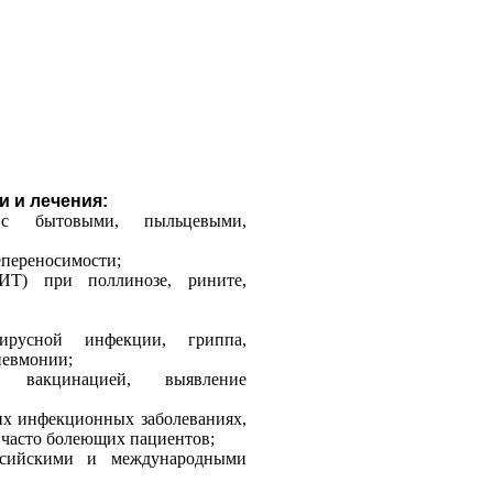
и и лечения:
с бытовыми, пыльцевыми,
епереносимости;
ИТ) при поллинозе, рините,
вирусной инфекции, гриппа,
невмонии;
д вакцинацией, выявление
х инфекционных заболеваниях,
 часто болеющих пациентов;
ссийскими и международными