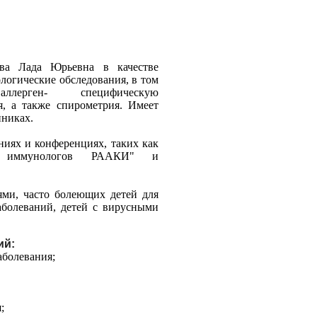
ова Лада Юрьевна в качестве
логические обследования, в том
рген- специфическую
, а также спирометрия. Имеет
иниках.
иях и конференциях, таких как
 и иммунологов РААКИ" и
ями, часто болеющих детей для
аболеваний, детей с вирусными
ий:
аболевания;
;