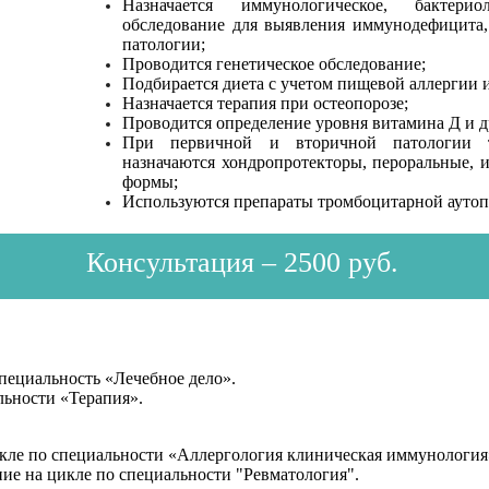
Назначается иммунологическое, бактериол
обследование для выявления иммунодефицита
патологии;
Проводится генетическое обследование;
Подбирается диета с учетом пищевой аллергии 
Назначается терапия при остеопорозе;
Проводится определение уровня витамина Д и д
При первичной и вторичной патологии т
назначаются хондропротекторы, пероральные, 
формы;
Используются препараты тромбоцитарной аутоп
Консультация – 2500 руб.
специальность «Лечебное дело».
льности «Терапия».
икле по специальности «Аллергология клиническая иммунология
ние на цикле по специальности "Ревматология".