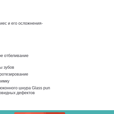
иес и его осложнения-
ое отбеливание
ы зубов
протезирование
нимку
оконного шнура Glass pun
новидных дефектов