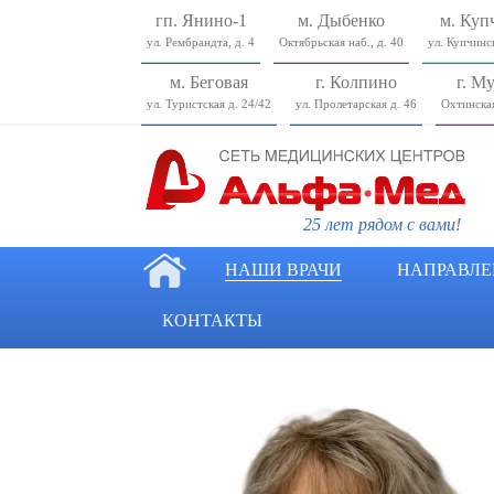
гп. Янино-1
м. Дыбенко
м. Куп
ул. Рембрандта, д. 4
Октябрьская наб., д. 40
ул. Купчинск
м. Беговая
г. Колпино
г. М
ул. Туристcкая д. 24/42
ул. Пролетарская д. 46
Охтинская
25 лет рядом с вами!
НАШИ ВРАЧИ
НАПРАВЛЕ
КОНТАКТЫ