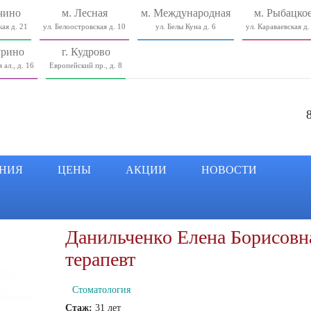
чино
м. Лесная
м. Международная
м. Рыбацко
ая д. 21
ул. Белоостровская д. 10
ул. Белы Куна д. 6
ул. Караваевская д.
урино
г. Кудрово
 ал., д. 16
Европейский пр., д. 8
НИЯ
ЦЕНЫ
АКЦИИ
НОВОСТИ
Данильченко Елена Борисовна
терапевт
Стоматология
Стаж:
31 лет