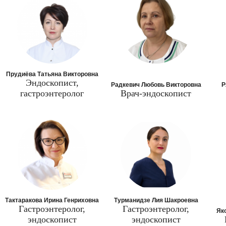
Прудиёва Татьяна Викторовна
Эндоскопист,
Радкевич Любовь Викторовна
Р
гастроэнтеролог
Врач-эндоскопист
Тактаракова Ирина Генриховна
Турманидзе Лия Шакроевна
Гастроэнтеролог,
Гастроэнтеролог,
Як
эндоскопист
эндоскопист